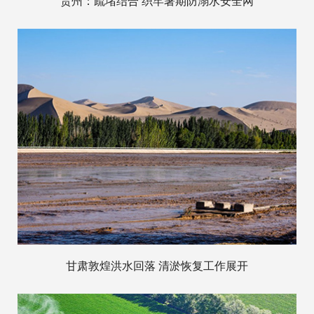
贵州：疏堵结合 织牢暑期防溺水安全网
甘肃敦煌洪水回落 清淤恢复工作展开