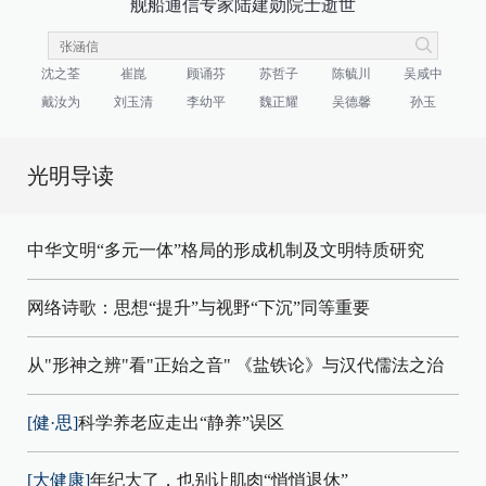
舰船通信专家陆建勋院士逝世
沈之荃
崔崑
顾诵芬
苏哲子
陈毓川
吴咸中
戴汝为
刘玉清
李幼平
魏正耀
吴德馨
孙玉
光明导读
中华文明“多元一体”格局的形成机制及文明特质研究
网络诗歌：思想“提升”与视野“下沉”同等重要
从"形神之辨"看"正始之音"
《盐铁论》与汉代儒法之治
[健·思]
科学养老应走出“静养”误区
[大健康]
年纪大了，也别让肌肉“悄悄退休”